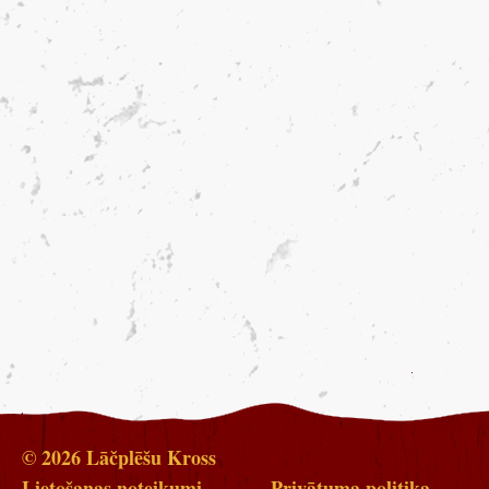
© 2026 Lāčplēšu Kross
Lietošanas noteikumi
Privātuma politika