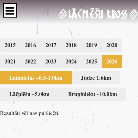
2015
2016
2017
2018
2019
2020
2021
2022
2023
2024
2025
2026
Laimdotas ~0.5-1.0km
Jūdze 1.6km
Lāčplēšu ~5.0km
Bruņinieku ~10.0km
Rezultāti vēl nav publicēti.