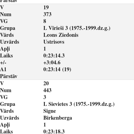
Pārstāv
V
19
Num
373
VG
8
Grupa
L Vīrieši 3 (1975.-1999.dz.g.)
Vārds
Leons Ziedonis
Uzvārds
Ustrisovs
Apļi
1
Laiks
0:23:14.3
+/-
+3:04.6
A1
0:23:14 (19)
Pārstāv
V
20
Num
443
VG
3
Grupa
L Sievietes 3 (1975.-1999.dz.g.)
Vārds
Signe
Uzvārds
Birkenberga
Apļi
1
Laiks
0:23:18.3