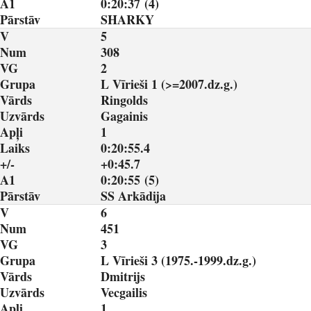
A1
0:20:37 (4)
Pārstāv
SHARKY
V
5
Num
308
VG
2
Grupa
L Vīrieši 1 (>=2007.dz.g.)
Vārds
Ringolds
Uzvārds
Gagainis
Apļi
1
Laiks
0:20:55.4
+/-
+0:45.7
A1
0:20:55 (5)
Pārstāv
SS Arkādija
V
6
Num
451
VG
3
Grupa
L Vīrieši 3 (1975.-1999.dz.g.)
Vārds
Dmitrijs
Uzvārds
Vecgailis
Apļi
1