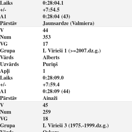
Laiks
0:28:04.1
+/-
+7:54.5
A1
0:28:04 (43)
Pārstāv
Jaunsardze (Valmiera)
V
44
Num
353
VG
17
Grupa
L Vīrieši 1 (>=2007.dz.g.)
Vārds
Alberts
Uzvārds
Puriņš
Apļi
1
Laiks
0:28:09.0
+/-
+7:59.4
A1
0:28:09 (44)
Pārstāv
Ainaži
V
45
Num
259
VG
18
Grupa
L Vīrieši 3 (1975.-1999.dz.g.)