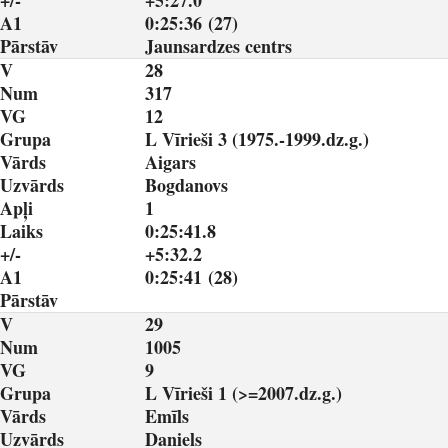
+/-
+5:27.0
A1
0:25:36 (27)
Pārstāv
Jaunsardzes centrs
V
28
Num
317
VG
12
Grupa
L Vīrieši 3 (1975.-1999.dz.g.)
Vārds
Aigars
Uzvārds
Bogdanovs
Apļi
1
Laiks
0:25:41.8
+/-
+5:32.2
A1
0:25:41 (28)
Pārstāv
V
29
Num
1005
VG
9
Grupa
L Vīrieši 1 (>=2007.dz.g.)
Vārds
Emīls
Uzvārds
Daniels