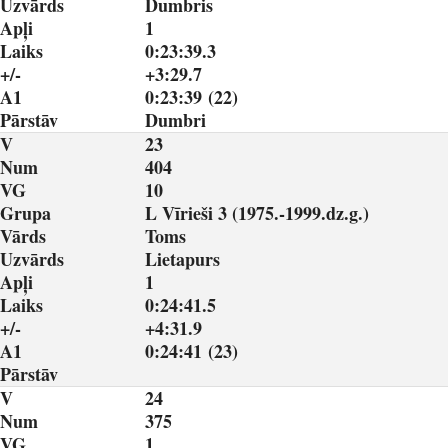
Uzvārds
Dumbris
Apļi
1
Laiks
0:23:39.3
+/-
+3:29.7
A1
0:23:39 (22)
Pārstāv
Dumbri
V
23
Num
404
VG
10
Grupa
L Vīrieši 3 (1975.-1999.dz.g.)
Vārds
Toms
Uzvārds
Lietapurs
Apļi
1
Laiks
0:24:41.5
+/-
+4:31.9
A1
0:24:41 (23)
Pārstāv
V
24
Num
375
VG
1