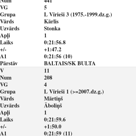
Num
441
VG
5
Grupa
L Vīrieši 3 (1975.-1999.dz.g.)
Vārds
Kārlis
Uzvārds
Stonka
Apļi
1
Laiks
0:21:56.8
+/-
+1:47.2
A1
0:21:56 (10)
Pārstāv
BALTAIS/SK BULTA
V
11
Num
208
VG
4
Grupa
L Vīrieši 1 (>=2007.dz.g.)
Vārds
Mārtiņš
Uzvārds
Āboliņš
Apļi
1
Laiks
0:21:59.6
+/-
+1:50.0
A1
0:21:59 (11)