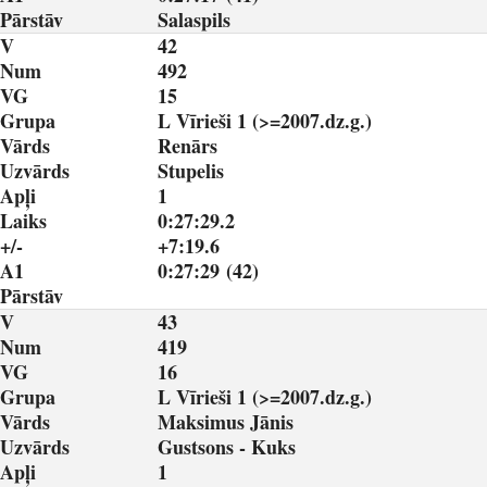
Pārstāv
Salaspils
V
42
Num
492
VG
15
Grupa
L Vīrieši 1 (>=2007.dz.g.)
Vārds
Renārs
Uzvārds
Stupelis
Apļi
1
Laiks
0:27:29.2
+/-
+7:19.6
A1
0:27:29 (42)
Pārstāv
V
43
Num
419
VG
16
Grupa
L Vīrieši 1 (>=2007.dz.g.)
Vārds
Maksimus Jānis
Uzvārds
Gustsons - Kuks
Apļi
1