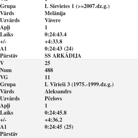
Grupa
L Sievietes 1 (>=2007.dz.g.)
Vārds
Melānija
Uzvārds
Vāvere
Apļi
1
Laiks
0:24:43.4
+/-
+4:33.8
A1
0:24:43 (24)
Pārstāv
SS ARKĀDIJA
V
25
Num
488
VG
11
Grupa
L Vīrieši 3 (1975.-1999.dz.g.)
Vārds
Aleksandrs
Uzvārds
Pčelovs
Apļi
1
Laiks
0:24:45.8
+/-
+4:36.2
A1
0:24:45 (25)
Pārstāv