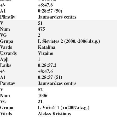
+/-
+8:47.6
A1
0:28:57 (50)
Pārstāv
Jaunsardzes centrs
V
51
Num
475
VG
2
Grupa
L Sievietes 2 (2000.-2006.dz.g.)
Vārds
Katalīna
Uzvārds
Vizaine
Apļi
1
Laiks
0:28:57.2
+/-
+8:47.6
A1
0:28:57 (51)
Pārstāv
Jaunsardzes centrs
V
52
Num
1006
VG
21
Grupa
L Vīrieši 1 (>=2007.dz.g.)
Vārds
Alekss Kristians