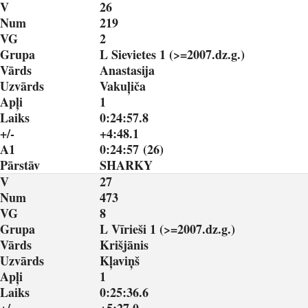
V
26
Num
219
VG
2
Grupa
L Sievietes 1 (>=2007.dz.g.)
Vārds
Anastasija
Uzvārds
Vakuļiča
Apļi
1
Laiks
0:24:57.8
+/-
+4:48.1
A1
0:24:57 (26)
Pārstāv
SHARKY
V
27
Num
473
VG
8
Grupa
L Vīrieši 1 (>=2007.dz.g.)
Vārds
Krišjānis
Uzvārds
Kļaviņš
Apļi
1
Laiks
0:25:36.6