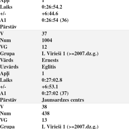
Apļi
1
Laiks
0:26:54.2
+/-
+6:44.6
A1
0:26:54 (36)
Pārstāv
V
37
Num
1004
VG
12
Grupa
L Vīrieši 1 (>=2007.dz.g.)
Vārds
Ernests
Uzvārds
Eglītis
Apļi
1
Laiks
0:27:02.8
+/-
+6:53.1
A1
0:27:02 (37)
Pārstāv
Jaunsardzes centrs
V
38
Num
438
VG
13
Grupa
L Vīrieši 1 (>=2007.dz.g.)