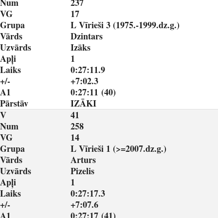
Num
237
VG
17
Grupa
L Vīrieši 3 (1975.-1999.dz.g.)
Vārds
Dzintars
Uzvārds
Izāks
Apļi
1
Laiks
0:27:11.9
+/-
+7:02.3
A1
0:27:11 (40)
Pārstāv
IZĀKI
V
41
Num
258
VG
14
Grupa
L Vīrieši 1 (>=2007.dz.g.)
Vārds
Arturs
Uzvārds
Pizelis
Apļi
1
Laiks
0:27:17.3
+/-
+7:07.6
A1
0:27:17 (41)