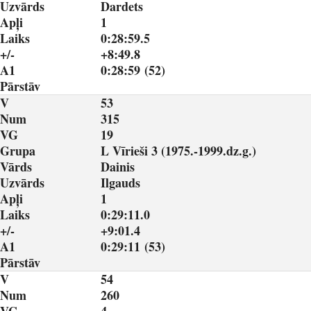
Uzvārds
Dardets
Apļi
1
Laiks
0:28:59.5
+/-
+8:49.8
A1
0:28:59 (52)
Pārstāv
V
53
Num
315
VG
19
Grupa
L Vīrieši 3 (1975.-1999.dz.g.)
Vārds
Dainis
Uzvārds
Ilgauds
Apļi
1
Laiks
0:29:11.0
+/-
+9:01.4
A1
0:29:11 (53)
Pārstāv
V
54
Num
260