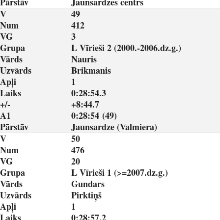
Pārstāv
Jaunsardzes centrs
V
49
Num
412
VG
3
Grupa
L Vīrieši 2 (2000.-2006.dz.g.)
Vārds
Nauris
Uzvārds
Brikmanis
Apļi
1
Laiks
0:28:54.3
+/-
+8:44.7
A1
0:28:54 (49)
Pārstāv
Jaunsardze (Valmiera)
V
50
Num
476
VG
20
Grupa
L Vīrieši 1 (>=2007.dz.g.)
Vārds
Gundars
Uzvārds
Pirktiņš
Apļi
1
Laiks
0:28:57.2