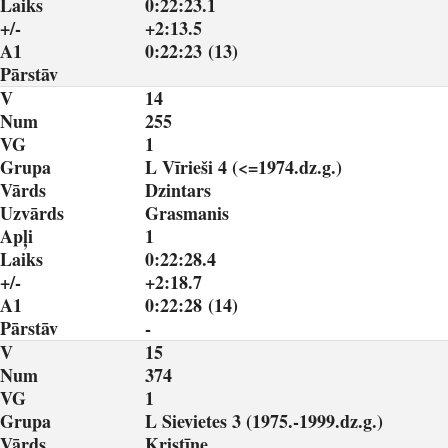
Laiks
0:22:23.1
+/-
+2:13.5
A1
0:22:23 (13)
Pārstāv
V
14
Num
255
VG
1
Grupa
L Vīrieši 4 (<=1974.dz.g.)
Vārds
Dzintars
Uzvārds
Grasmanis
Apļi
1
Laiks
0:22:28.4
+/-
+2:18.7
A1
0:22:28 (14)
Pārstāv
-
V
15
Num
374
VG
1
Grupa
L Sievietes 3 (1975.-1999.dz.g.)
Vārds
Kristīne