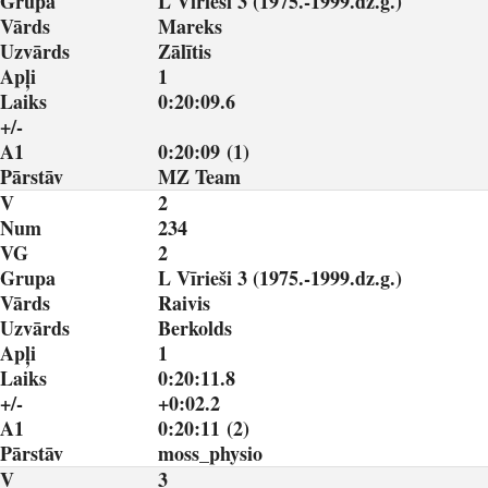
Grupa
L Vīrieši 3 (1975.-1999.dz.g.)
Vārds
Mareks
Uzvārds
Zālītis
Apļi
1
Laiks
0:20:09.6
+/-
A1
0:20:09 (1)
Pārstāv
MZ Team
V
2
Num
234
VG
2
Grupa
L Vīrieši 3 (1975.-1999.dz.g.)
Vārds
Raivis
Uzvārds
Berkolds
Apļi
1
Laiks
0:20:11.8
+/-
+0:02.2
A1
0:20:11 (2)
Pārstāv
moss_physio
V
3