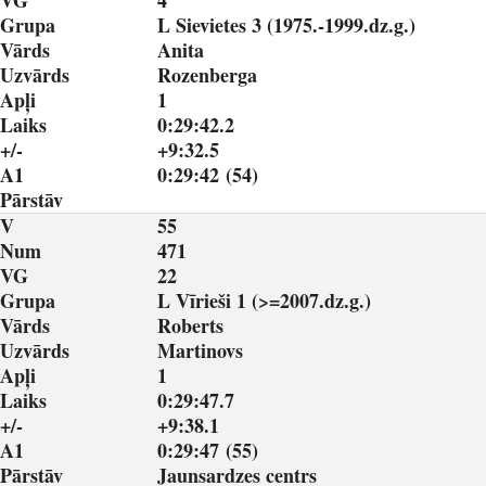
VG
4
Grupa
L Sievietes 3 (1975.-1999.dz.g.)
Vārds
Anita
Uzvārds
Rozenberga
Apļi
1
Laiks
0:29:42.2
+/-
+9:32.5
A1
0:29:42 (54)
Pārstāv
V
55
Num
471
VG
22
Grupa
L Vīrieši 1 (>=2007.dz.g.)
Vārds
Roberts
Uzvārds
Martinovs
Apļi
1
Laiks
0:29:47.7
+/-
+9:38.1
A1
0:29:47 (55)
Pārstāv
Jaunsardzes centrs