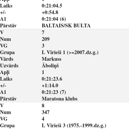
Laiks
0:21:04.5
+/-
+0:54.8
A1
0:21:04 (6)
Pārstāv
BALTAIS/SK BULTA
V
7
Num
209
VG
3
Grupa
L Vīrieši 1 (>=2007.dz.g.)
Vārds
Markuss
Uzvārds
Āboliņš
Apļi
1
Laiks
0:21:23.6
+/-
+1:14.0
A1
0:21:23 (7)
Pārstāv
Maratona klubs
V
8
Num
347
VG
4
Grupa
L Vīrieši 3 (1975.-1999.dz.g.)