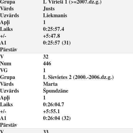
Grupa
L Vīrieši 1 (>=2007.dz.g.)
Vārds
Justs
Uzvārds
Liekmanis
Apļi
1
Laiks
0:25:57.4
+/-
+5:47.8
A1
0:25:57 (31)
Pārstāv
V
32
Num
446
VG
1
Grupa
L Sievietes 2 (2000.-2006.dz.g.)
Vārds
Marta
Uzvārds
Špundzāne
Apļi
1
Laiks
0:26:04.7
+/-
+5:55.1
A1
0:26:04 (32)
Pārstāv
V
33