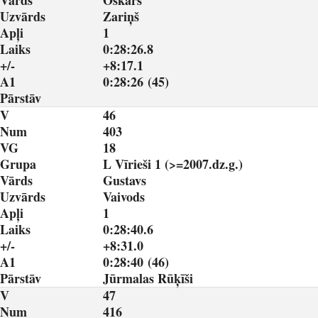
Vārds
Oskars
Uzvārds
Zariņš
Apļi
1
Laiks
0:28:26.8
+/-
+8:17.1
A1
0:28:26 (45)
Pārstāv
V
46
Num
403
VG
18
Grupa
L Vīrieši 1 (>=2007.dz.g.)
Vārds
Gustavs
Uzvārds
Vaivods
Apļi
1
Laiks
0:28:40.6
+/-
+8:31.0
A1
0:28:40 (46)
Pārstāv
Jūrmalas Rūķīši
V
47
Num
416