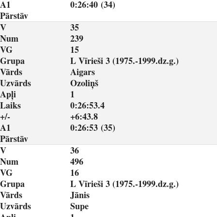
A1
0:26:40 (34)
Pārstāv
V
35
Num
239
VG
15
Grupa
L Vīrieši 3 (1975.-1999.dz.g.)
Vārds
Aigars
Uzvārds
Ozoliņš
Apļi
1
Laiks
0:26:53.4
+/-
+6:43.8
A1
0:26:53 (35)
Pārstāv
V
36
Num
496
VG
16
Grupa
L Vīrieši 3 (1975.-1999.dz.g.)
Vārds
Jānis
Uzvārds
Supe