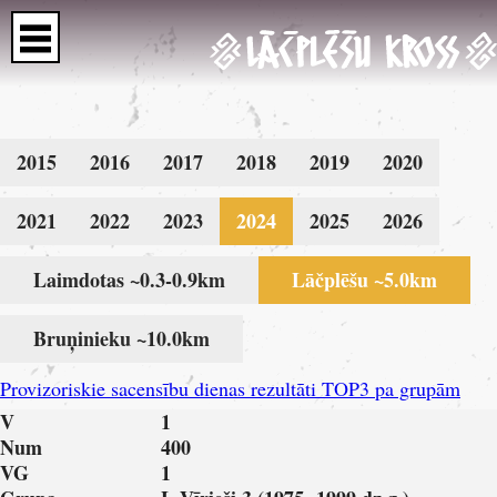
2015
2016
2017
2018
2019
2020
2021
2022
2023
2024
2025
2026
Laimdotas ~0.3-0.9km
Lāčplēšu ~5.0km
Bruņinieku ~10.0km
Provizoriskie sacensību dienas rezultāti TOP3 pa grupām
V
1
Num
400
VG
1