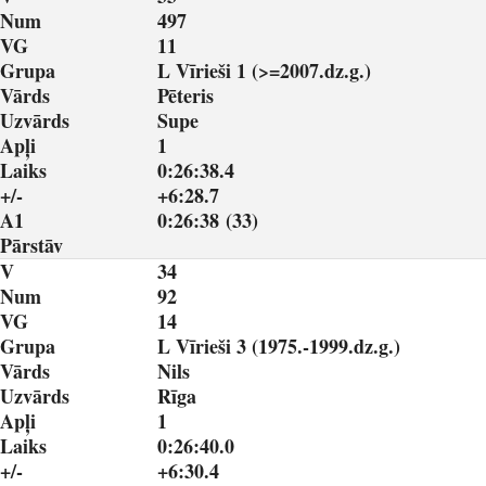
Num
497
VG
11
Grupa
L Vīrieši 1 (>=2007.dz.g.)
Vārds
Pēteris
Uzvārds
Supe
Apļi
1
Laiks
0:26:38.4
+/-
+6:28.7
A1
0:26:38 (33)
Pārstāv
V
34
Num
92
VG
14
Grupa
L Vīrieši 3 (1975.-1999.dz.g.)
Vārds
Nils
Uzvārds
Rīga
Apļi
1
Laiks
0:26:40.0
+/-
+6:30.4