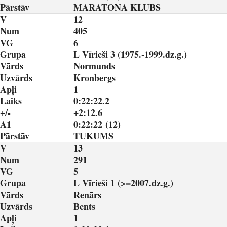
Pārstāv
MARATONA KLUBS
V
12
Num
405
VG
6
Grupa
L Vīrieši 3 (1975.-1999.dz.g.)
Vārds
Normunds
Uzvārds
Kronbergs
Apļi
1
Laiks
0:22:22.2
+/-
+2:12.6
A1
0:22:22 (12)
Pārstāv
TUKUMS
V
13
Num
291
VG
5
Grupa
L Vīrieši 1 (>=2007.dz.g.)
Vārds
Renārs
Uzvārds
Bents
Apļi
1