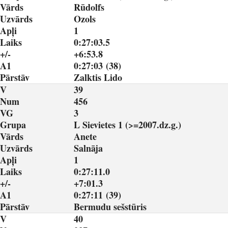
Vārds
Rūdolfs
Uzvārds
Ozols
Apļi
1
Laiks
0:27:03.5
+/-
+6:53.8
A1
0:27:03 (38)
Pārstāv
Zalktis Lido
V
39
Num
456
VG
3
Grupa
L Sievietes 1 (>=2007.dz.g.)
Vārds
Anete
Uzvārds
Salnāja
Apļi
1
Laiks
0:27:11.0
+/-
+7:01.3
A1
0:27:11 (39)
Pārstāv
Bermudu sešstūris
V
40