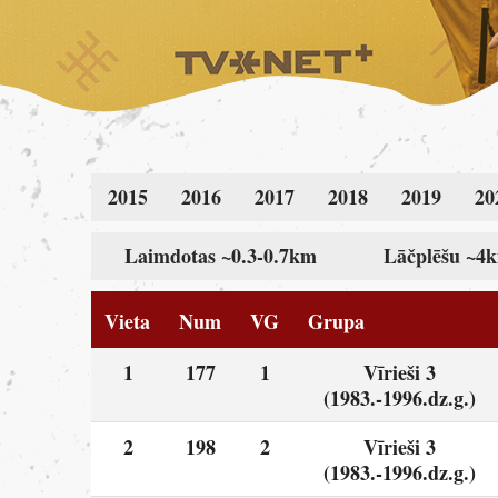
2015
2016
2017
2018
2019
20
Laimdotas ~0.3-0.7km
Lāčplēšu ~4
Vieta
Num
VG
Grupa
1
177
1
Vīrieši 3
(1983.-1996.dz.g.)
2
198
2
Vīrieši 3
(1983.-1996.dz.g.)