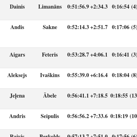
Dainis
Limanāns
0:51:56.9
+2:34.3
0:16:54 (4
Andis
Sakne
0:52:14.3
+2:51.7
0:17:06 (5
Aigars
Feteris
0:53:28.7
+4:06.1
0:16:41 (3
Aleksejs
Ivaškins
0:55:39.0
+6:16.4
0:18:04 (8
Jeļena
Ābele
0:56:41.1
+7:18.5
0:18:55 (13
Andris
Seipulis
0:56:56.2
+7:33.6
0:18:19 (10
Raivis
Berkolds
0:57:13.7
+7:51.0
0:17:56 (6