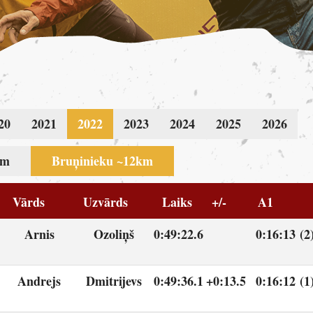
20
2021
2022
2023
2024
2025
2026
km
Bruņinieku ~12km
Vārds
Uzvārds
Laiks
+/-
A1
Arnis
Ozoliņš
0:49:22.6
0:16:13 (2
Andrejs
Dmitrijevs
0:49:36.1
+0:13.5
0:16:12 (1