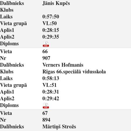
Dalībnieks
Jānis Kupčs
Klubs
Laiks
0:57:50
Vieta grupā
VL:50
Aplis1
0:28:15
Aplis2
0:29:35
Diploms
Vieta
66
Nr
907
Dalībnieks
Verners Hofmanis
Klubs
Rīgas 66.speciālā vidusskola
Laiks
0:58:13
Vieta grupā
VL:51
Aplis1
0:28:31
Aplis2
0:29:42
Diploms
Vieta
67
Nr
894
Dalībnieks
Mārtiņš Strožs