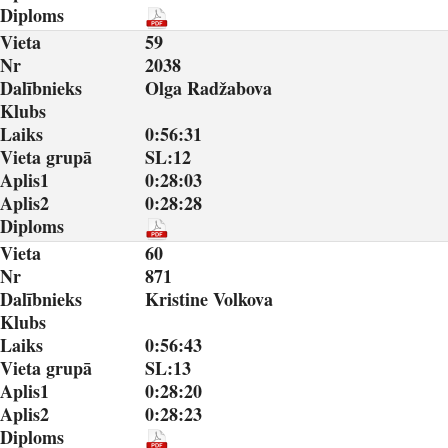
Diploms
Vieta
59
Nr
2038
Dalībnieks
Olga Radžabova
Klubs
Laiks
0:56:31
Vieta grupā
SL:12
Aplis1
0:28:03
Aplis2
0:28:28
Diploms
Vieta
60
Nr
871
Dalībnieks
Kristine Volkova
Klubs
Laiks
0:56:43
Vieta grupā
SL:13
Aplis1
0:28:20
Aplis2
0:28:23
Diploms