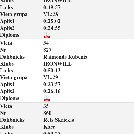
Klubs
IRONWILL
Laiks
0:49:57
Vieta grupā
VL:28
Aplis1
0:25:02
Aplis2
0:24:55
Diploms
Vieta
34
Nr
827
Dalībnieks
Raimonds Rubenis
Klubs
IRONWILL
Laiks
0:50:13
Vieta grupā
VL:29
Aplis1
0:23:57
Aplis2
0:26:16
Diploms
Vieta
35
Nr
860
Dalībnieks
Rets Skrickis
Klubs
Kore
Laiks
0:50:27