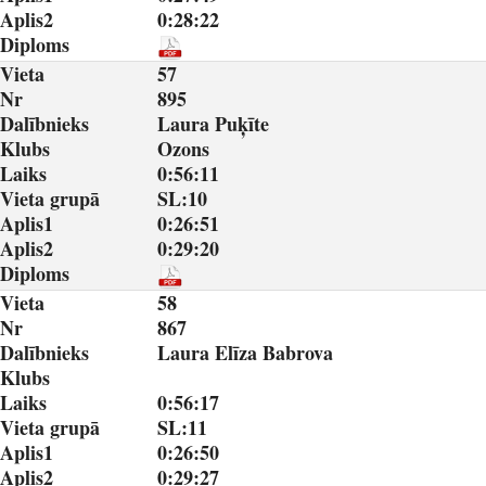
Aplis2
0:28:22
Diploms
Vieta
57
Nr
895
Dalībnieks
Laura Puķīte
Klubs
Ozons
Laiks
0:56:11
Vieta grupā
SL:10
Aplis1
0:26:51
Aplis2
0:29:20
Diploms
Vieta
58
Nr
867
Dalībnieks
Laura Elīza Babrova
Klubs
Laiks
0:56:17
Vieta grupā
SL:11
Aplis1
0:26:50
Aplis2
0:29:27