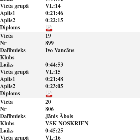
Vieta grupā
VL:14
Aplis1
0:21:46
Aplis2
0:22:15
Diploms
Vieta
19
Nr
899
Dalībnieks
Ivo Vancāns
Klubs
Laiks
0:44:53
Vieta grupā
VL:15
Aplis1
0:21:48
Aplis2
0:23:05
Diploms
Vieta
20
Nr
806
Dalībnieks
Jānis Ābols
Klubs
VSK NOSKRIEN
Laiks
0:45:25
Vieta grupā
VL:16