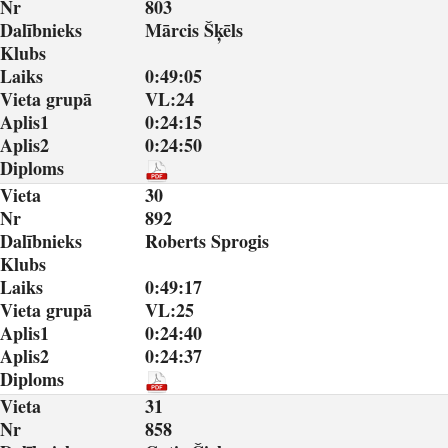
Nr
803
Dalībnieks
Mārcis Šķēls
Klubs
Laiks
0:49:05
Vieta grupā
VL:24
Aplis1
0:24:15
Aplis2
0:24:50
Diploms
Vieta
30
Nr
892
Dalībnieks
Roberts Sprogis
Klubs
Laiks
0:49:17
Vieta grupā
VL:25
Aplis1
0:24:40
Aplis2
0:24:37
Diploms
Vieta
31
Nr
858