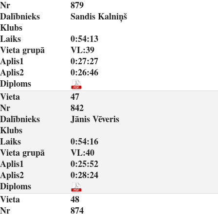
Nr
879
Dalībnieks
Sandis Kalniņš
Klubs
Laiks
0:54:13
Vieta grupā
VL:39
Aplis1
0:27:27
Aplis2
0:26:46
Diploms
Vieta
47
Nr
842
Dalībnieks
Jānis Vēveris
Klubs
Laiks
0:54:16
Vieta grupā
VL:40
Aplis1
0:25:52
Aplis2
0:28:24
Diploms
Vieta
48
Nr
874