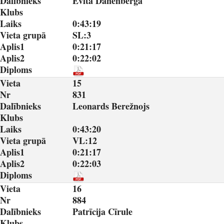
Dalībnieks
Evita Danenberga
Klubs
Laiks
0:43:19
Vieta grupā
SL:3
Aplis1
0:21:17
Aplis2
0:22:02
Diploms
Vieta
15
Nr
831
Dalībnieks
Leonards Berežnojs
Klubs
Laiks
0:43:20
Vieta grupā
VL:12
Aplis1
0:21:17
Aplis2
0:22:03
Diploms
Vieta
16
Nr
884
Dalībnieks
Patrīcija Cīrule
Klubs