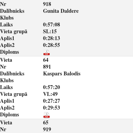
Nr
918
Dalībnieks
Gunita Daldere
Klubs
Laiks
0:57:08
Vieta grupā
SL:15
Aplis1
0:28:13
Aplis2
0:28:55
Diploms
Vieta
64
Nr
891
Dalībnieks
Kaspars Balodis
Klubs
Laiks
0:57:20
Vieta grupā
VL:49
Aplis1
0:27:27
Aplis2
0:29:53
Diploms
Vieta
65
Nr
919