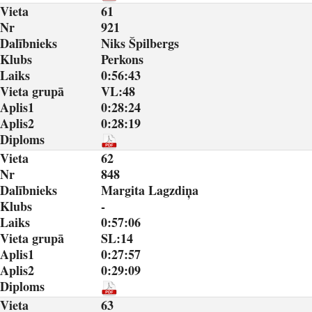
Vieta
61
Nr
921
Dalībnieks
Niks Špilbergs
Klubs
Perkons
Laiks
0:56:43
Vieta grupā
VL:48
Aplis1
0:28:24
Aplis2
0:28:19
Diploms
Vieta
62
Nr
848
Dalībnieks
Margita Lagzdiņa
Klubs
-
Laiks
0:57:06
Vieta grupā
SL:14
Aplis1
0:27:57
Aplis2
0:29:09
Diploms
Vieta
63