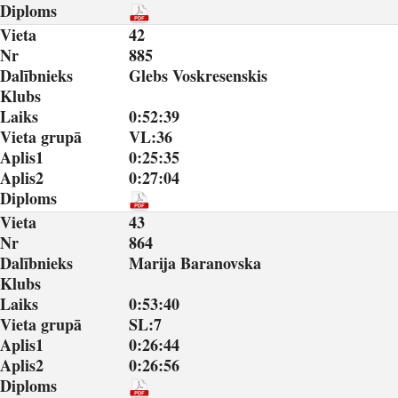
Diploms
Vieta
42
Nr
885
Dalībnieks
Glebs Voskresenskis
Klubs
Laiks
0:52:39
Vieta grupā
VL:36
Aplis1
0:25:35
Aplis2
0:27:04
Diploms
Vieta
43
Nr
864
Dalībnieks
Marija Baranovska
Klubs
Laiks
0:53:40
Vieta grupā
SL:7
Aplis1
0:26:44
Aplis2
0:26:56
Diploms