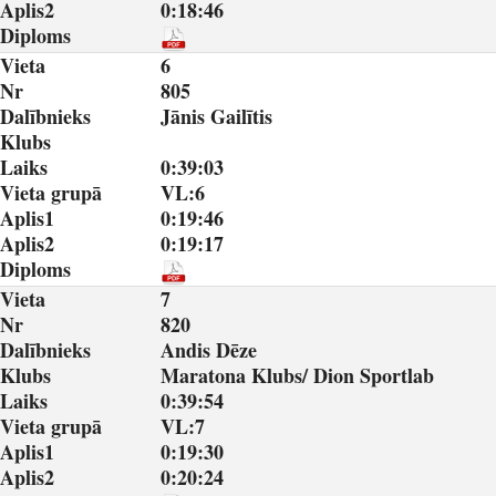
Aplis2
0:18:46
Diploms
Vieta
6
Nr
805
Dalībnieks
Jānis Gailītis
Klubs
Laiks
0:39:03
Vieta grupā
VL:6
Aplis1
0:19:46
Aplis2
0:19:17
Diploms
Vieta
7
Nr
820
Dalībnieks
Andis Dēze
Klubs
Maratona Klubs/ Dion Sportlab
Laiks
0:39:54
Vieta grupā
VL:7
Aplis1
0:19:30
Aplis2
0:20:24