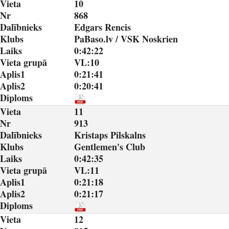
Vieta
10
Nr
868
Dalībnieks
Edgars Rencis
Klubs
PaBaso.lv / VSK Noskrien
Laiks
0:42:22
Vieta grupā
VL:10
Aplis1
0:21:41
Aplis2
0:20:41
Diploms
Vieta
11
Nr
913
Dalībnieks
Kristaps Pilskalns
Klubs
Gentlemen's Club
Laiks
0:42:35
Vieta grupā
VL:11
Aplis1
0:21:18
Aplis2
0:21:17
Diploms
Vieta
12