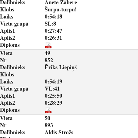
Dalībnieks
Anete Zābere
Klubs
Šurpu-turpu!
Laiks
0:54:18
Vieta grupā
SL:8
Aplis1
0:27:47
Aplis2
0:26:31
Diploms
Vieta
49
Nr
852
Dalībnieks
Ēriks Liepiņš
Klubs
Laiks
0:54:19
Vieta grupā
VL:41
Aplis1
0:25:50
Aplis2
0:28:29
Diploms
Vieta
50
Nr
893
Dalībnieks
Aldis Strožs