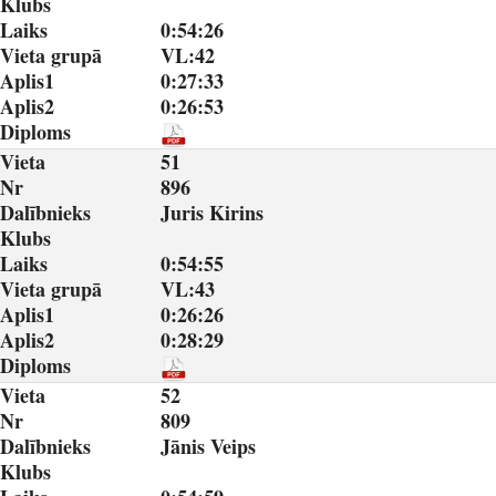
Klubs
Laiks
0:54:26
Vieta grupā
VL:42
Aplis1
0:27:33
Aplis2
0:26:53
Diploms
Vieta
51
Nr
896
Dalībnieks
Juris Kirins
Klubs
Laiks
0:54:55
Vieta grupā
VL:43
Aplis1
0:26:26
Aplis2
0:28:29
Diploms
Vieta
52
Nr
809
Dalībnieks
Jānis Veips
Klubs