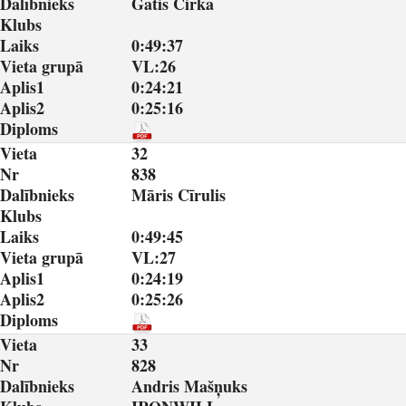
Dalībnieks
Gatis Čirka
Klubs
Laiks
0:49:37
Vieta grupā
VL:26
Aplis1
0:24:21
Aplis2
0:25:16
Diploms
Vieta
32
Nr
838
Dalībnieks
Māris Cīrulis
Klubs
Laiks
0:49:45
Vieta grupā
VL:27
Aplis1
0:24:19
Aplis2
0:25:26
Diploms
Vieta
33
Nr
828
Dalībnieks
Andris Mašņuks