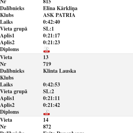
Nr
815
Dalībnieks
Elīna Kārkliņa
Klubs
ASK PATRIA
Laiks
0:42:40
Vieta grupā
SL:1
Aplis1
0:21:17
Aplis2
0:21:23
Diploms
Vieta
13
Nr
719
Dalībnieks
Klinta Lauska
Klubs
Laiks
0:42:53
Vieta grupā
SL:2
Aplis1
0:21:11
Aplis2
0:21:42
Diploms
Vieta
14
Nr
872