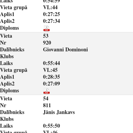
Laiks
0:54:59
Vieta grupā
VL:44
Aplis1
0:27:25
Aplis2
0:27:34
Diploms
Vieta
53
Nr
920
Dalībnieks
Giovanni Dominoni
Klubs
Laiks
0:55:44
Vieta grupā
VL:45
Aplis1
0:28:35
Aplis2
0:27:09
Diploms
Vieta
54
Nr
811
Dalībnieks
Jānis Jankavs
Klubs
Laiks
0:55:50
Vieta grupā
VL:46