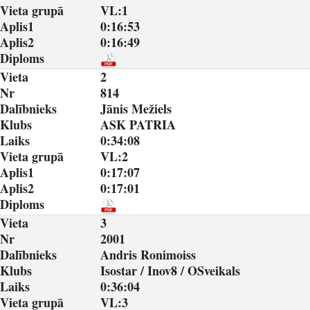
Vieta grupā
VL:1
Aplis1
0:16:53
Aplis2
0:16:49
Diploms
Vieta
2
Nr
814
Dalībnieks
Jānis Mežiels
Klubs
ASK PATRIA
Laiks
0:34:08
Vieta grupā
VL:2
Aplis1
0:17:07
Aplis2
0:17:01
Diploms
Vieta
3
Nr
2001
Dalībnieks
Andris Ronimoiss
Klubs
Isostar / Inov8 / OSveikals
Laiks
0:36:04
Vieta grupā
VL:3