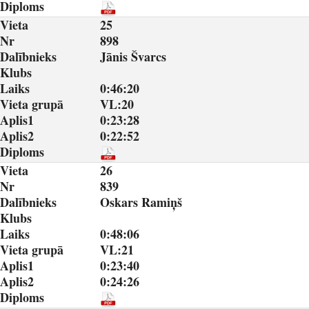
Diploms
Vieta
25
Nr
898
Dalībnieks
Jānis Švarcs
Klubs
Laiks
0:46:20
Vieta grupā
VL:20
Aplis1
0:23:28
Aplis2
0:22:52
Diploms
Vieta
26
Nr
839
Dalībnieks
Oskars Ramiņš
Klubs
Laiks
0:48:06
Vieta grupā
VL:21
Aplis1
0:23:40
Aplis2
0:24:26
Diploms