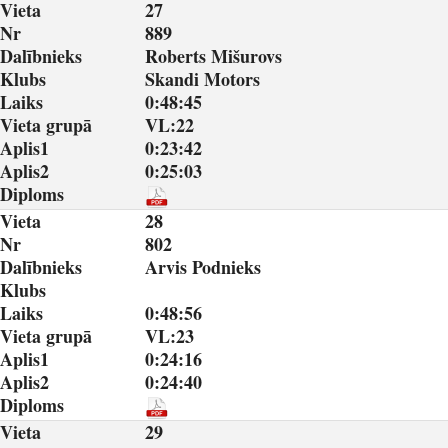
Vieta
27
Nr
889
Dalībnieks
Roberts Mišurovs
Klubs
Skandi Motors
Laiks
0:48:45
Vieta grupā
VL:22
Aplis1
0:23:42
Aplis2
0:25:03
Diploms
Vieta
28
Nr
802
Dalībnieks
Arvis Podnieks
Klubs
Laiks
0:48:56
Vieta grupā
VL:23
Aplis1
0:24:16
Aplis2
0:24:40
Diploms
Vieta
29