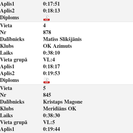
Aplis1
0:17:51
Aplis2
0:18:13
Diploms
Vieta
4
Nr
878
Dalībnieks
Matīss Slikšjānis
Klubs
OK Azimuts
Laiks
0:38:10
Vieta grupā
VL:4
Aplis1
0:18:17
Aplis2
0:19:53
Diploms
Vieta
5
Nr
845
Dalībnieks
Kristaps Magone
Klubs
Meridiāns OK
Laiks
0:38:30
Vieta grupā
VL:5
Aplis1
0:19:44