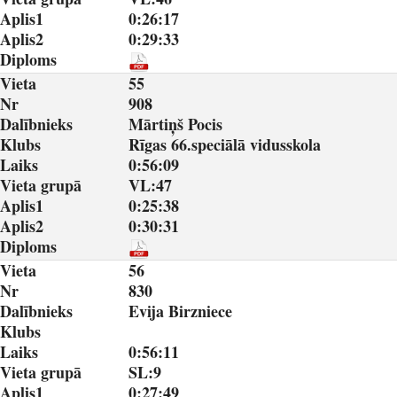
Aplis1
0:26:17
Aplis2
0:29:33
Diploms
Vieta
55
Nr
908
Dalībnieks
Mārtiņš Pocis
Klubs
Rīgas 66.speciālā vidusskola
Laiks
0:56:09
Vieta grupā
VL:47
Aplis1
0:25:38
Aplis2
0:30:31
Diploms
Vieta
56
Nr
830
Dalībnieks
Evija Birzniece
Klubs
Laiks
0:56:11
Vieta grupā
SL:9
Aplis1
0:27:49