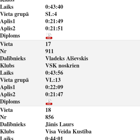
Laiks
0:43:40
Vieta grupā
SL:4
Aplis1
0:21:49
Aplis2
0:21:51
Diploms
Vieta
17
Nr
911
Dalībnieks
Vladeks Alševskis
Klubs
VSK noskrien
Laiks
0:43:56
Vieta grupā
VL:13
Aplis1
0:22:09
Aplis2
0:21:47
Diploms
Vieta
18
Nr
856
Dalībnieks
Jānis Laurs
Klubs
Visa Veida Kustība
Laiks
0:44:01