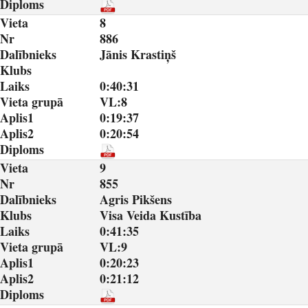
Diploms
Vieta
8
Nr
886
Dalībnieks
Jānis Krastiņš
Klubs
Laiks
0:40:31
Vieta grupā
VL:8
Aplis1
0:19:37
Aplis2
0:20:54
Diploms
Vieta
9
Nr
855
Dalībnieks
Agris Pikšens
Klubs
Visa Veida Kustība
Laiks
0:41:35
Vieta grupā
VL:9
Aplis1
0:20:23
Aplis2
0:21:12
Diploms