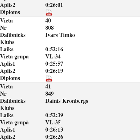
Aplis2
0:26:01
Diploms
Vieta
40
Nr
808
Dalībnieks
Ivars Timko
Klubs
Laiks
0:52:16
Vieta grupā
VL:34
Aplis1
0:25:57
Aplis2
0:26:19
Diploms
Vieta
41
Nr
849
Dalībnieks
Dainis Kronbergs
Klubs
Laiks
0:52:39
Vieta grupā
VL:35
Aplis1
0:26:13
Aplis2
0:26:26