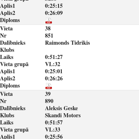
Aplis1
0:25:15
Aplis2
0:26:09
Diploms
Vieta
38
Nr
851
Dalībnieks
Raimonds Tidrikis
Klubs
Laiks
0:51:27
Vieta grupā
VL:32
Aplis1
0:25:01
Aplis2
0:26:26
Diploms
Vieta
39
Nr
890
Dalībnieks
Aleksis Geske
Klubs
Skandi Motors
Laiks
0:51:57
Vieta grupā
VL:33
Aplis1
0:25:56