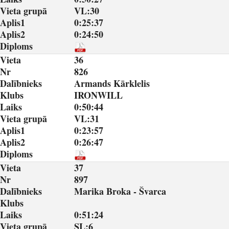
Vieta grupā
VL:30
Aplis1
0:25:37
Aplis2
0:24:50
Diploms
Vieta
36
Nr
826
Dalībnieks
Armands Kārklelis
Klubs
IRONWILL
Laiks
0:50:44
Vieta grupā
VL:31
Aplis1
0:23:57
Aplis2
0:26:47
Diploms
Vieta
37
Nr
897
Dalībnieks
Marika Broka - Švarca
Klubs
Laiks
0:51:24
Vieta grupā
SL:6