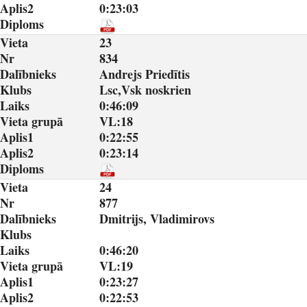
Aplis2
0:23:03
Diploms
Vieta
23
Nr
834
Dalībnieks
Andrejs Priedītis
Klubs
Lsc,Vsk noskrien
Laiks
0:46:09
Vieta grupā
VL:18
Aplis1
0:22:55
Aplis2
0:23:14
Diploms
Vieta
24
Nr
877
Dalībnieks
Dmitrijs, Vladimirovs
Klubs
Laiks
0:46:20
Vieta grupā
VL:19
Aplis1
0:23:27
Aplis2
0:22:53