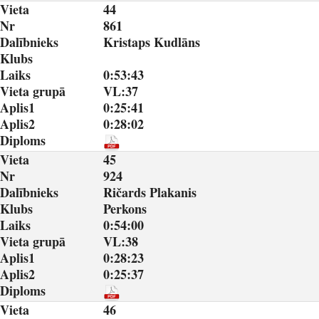
Vieta
44
Nr
861
Dalībnieks
Kristaps Kudlāns
Klubs
Laiks
0:53:43
Vieta grupā
VL:37
Aplis1
0:25:41
Aplis2
0:28:02
Diploms
Vieta
45
Nr
924
Dalībnieks
Ričards Plakanis
Klubs
Perkons
Laiks
0:54:00
Vieta grupā
VL:38
Aplis1
0:28:23
Aplis2
0:25:37
Diploms
Vieta
46