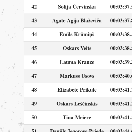
42
Sofija Červinska
00:03:37.
43
Agate Agija Blaževiča
00:03:37.
44
Emīls Krūmiņš
00:03:38.
45
Oskars Veits
00:03:38.
46
Lauma Krauze
00:03:39.
47
Markuss Usovs
00:03:40.
48
Elizabete Prikule
00:03:41.
49
Oskars Leščinskis
00:03:41.
50
Tīna Meiere
00:03:41.
51
Daniils Jegorovs-Priede
00:03:44.