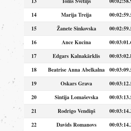
13
Toms Svētiņš
00:02:58.
14
Marija Treija
00:02:59.
15
Žanete Sinkovska
00:02:59.
16
Ance Kucina
00:03:01.
17
Edgars Kalnakārklis
00:03:02.
18
Beatrise Anna Abelkalna
00:03:09.
19
Oskars Grava
00:03:12.
20
Sintija Lomaševska
00:03:13.
21
Rodrigo Vendiņš
00:03:14.
22
Davids Romanovs
00:03:14.