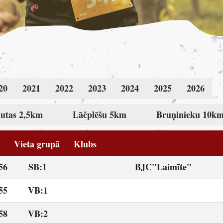
20
2021
2022
2023
2024
2025
2026
utas 2,5km
Lāčplēšu 5km
Bruņinieku 10k
Vieta grupā
Klubs
56
SB:1
BJC"Laimīte"
55
VB:1
58
VB:2