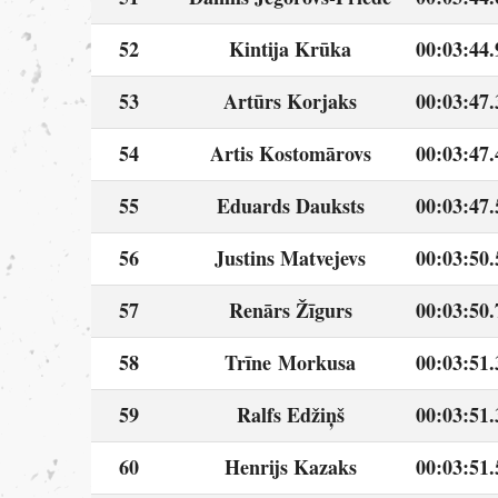
52
Kintija Krūka
00:03:44.
53
Artūrs Korjaks
00:03:47.
54
Artis Kostomārovs
00:03:47.
55
Eduards Dauksts
00:03:47.
56
Justins Matvejevs
00:03:50.
57
Renārs Žīgurs
00:03:50.
58
Trīne Morkusa
00:03:51.
59
Ralfs Edžiņš
00:03:51.
60
Henrijs Kazaks
00:03:51.