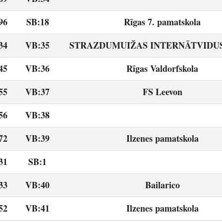
96
SB:18
Rīgas 7. pamatskola
34
VB:35
STRAZDUMUIŽAS INTERNĀTVIDU
45
VB:36
Rīgas Valdorfskola
55
VB:37
FS Leevon
56
VB:38
72
VB:39
Ilzenes pamatskola
31
SB:1
33
VB:40
Bailarico
52
VB:41
Ilzenes pamatskola