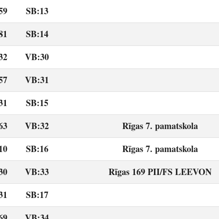
59
SB:13
81
SB:14
32
VB:30
57
VB:31
31
SB:15
63
VB:32
Rīgas 7. pamatskola
10
SB:16
Rīgas 7. pamatskola
30
VB:33
Rīgas 169 PII/FS LEEVON
31
SB:17
69
VB:34