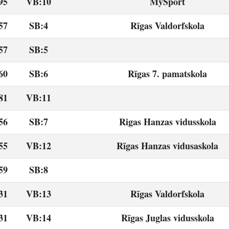
95
VB:10
MySport
57
SB:4
Rīgas Valdorfskola
57
SB:5
60
SB:6
Rīgas 7. pamatskola
81
VB:11
56
SB:7
Rigas Hanzas vidusskola
55
VB:12
Rīgas Hanzas vidusaskola
59
SB:8
31
VB:13
Rīgas Valdorfskola
31
VB:14
Rīgas Juglas vidusskola