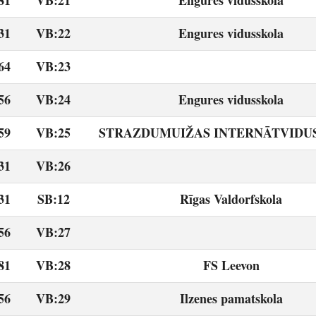
81
VB:21
Engures vidusskola
31
VB:22
Engures vidusskola
64
VB:23
56
VB:24
Engures vidusskola
59
VB:25
STRAZDUMUIŽAS INTERNĀTVIDU
31
VB:26
31
SB:12
Rīgas Valdorfskola
56
VB:27
81
VB:28
FS Leevon
56
VB:29
Ilzenes pamatskola