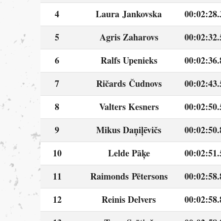
4
Laura Jankovska
00:02:28.
5
Agris Zaharovs
00:02:32.
6
Ralfs Upenieks
00:02:36.
7
Ričards Čudnovs
00:02:43.
8
Valters Kesners
00:02:50.
9
Mikus Daņiļēvičs
00:02:50.
10
Lelde Pāķe
00:02:51.
11
Raimonds Pētersons
00:02:58.
12
Reinis Delvers
00:02:58.