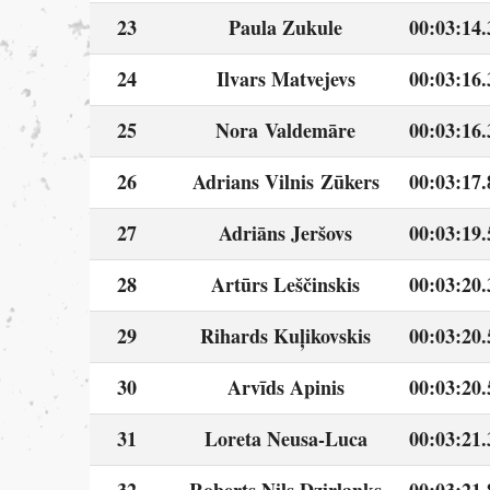
23
Paula Zukule
00:03:14.
24
Ilvars Matvejevs
00:03:16.
25
Nora Valdemāre
00:03:16.
26
Adrians Vilnis Zūkers
00:03:17.
27
Adriāns Jeršovs
00:03:19.
28
Artūrs Leščinskis
00:03:20.
29
Rihards Kuļikovskis
00:03:20.
30
Arvīds Apinis
00:03:20.
31
Loreta Neusa-Luca
00:03:21.