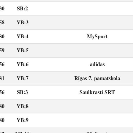
30
SB:2
58
VB:3
80
VB:4
MySport
59
VB:5
56
VB:6
adidas
81
VB:7
Rīgas 7. pamatskola
56
SB:3
Saulkrasti SRT
80
VB:8
80
VB:9