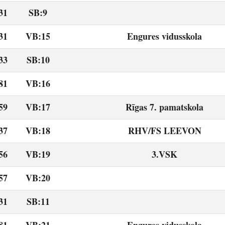
31
SB:9
31
VB:15
Engures vidusskola
33
SB:10
81
VB:16
59
VB:17
Rīgas 7. pamatskola
37
VB:18
RHV/FS LEEVON
56
VB:19
3.VSK
57
VB:20
31
SB:11