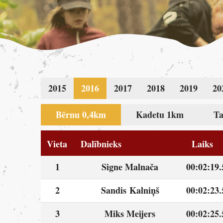
2015
2016
2017
2018
2019
20
Bērnu 0,4km
Kadetu 1km
Ta
Vieta
Dalībnieks
Laiks
1
Signe Malnača
00:02:19.
2
Sandis Kalniņš
00:02:23.
3
Miks Meijers
00:02:25.