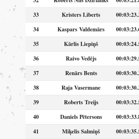
32
Roberts Nils Dzirlanks
00:03:21.
33
Kristers Liberts
00:03:23.
34
Kaspars Valdemārs
00:03:23.
35
Kārlis Liepiņš
00:03:24.
36
Raivo Vedējs
00:03:29.
37
Renārs Bents
00:03:30.
38
Raja Vasermane
00:03:30.
39
Roberts Treijs
00:03:32.
40
Daniels Pētersons
00:03:33.
41
Miķelis Salmiņš
00:03:35.