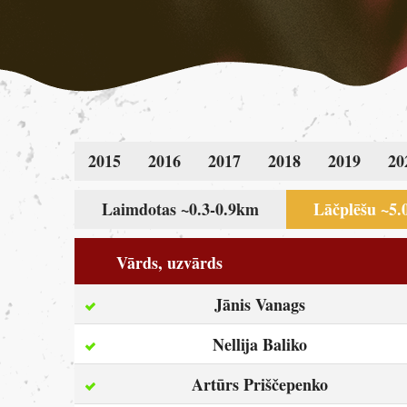
2015
2016
2017
2018
2019
20
Laimdotas ~0.3-0.9km
Lāčplēšu ~5
Vārds, uzvārds
Jānis Vanags
Nellija Baliko
Artūrs Priščepenko