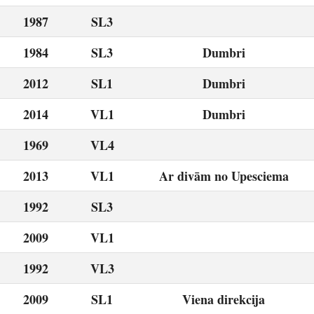
1987
SL3
1984
SL3
Dumbri
2012
SL1
Dumbri
2014
VL1
Dumbri
1969
VL4
2013
VL1
Ar divām no Upesciema
1992
SL3
2009
VL1
1992
VL3
2009
SL1
Viena direkcija