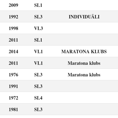
2009
SL1
1992
SL3
INDIVIDUĀLI
1998
VL3
2011
SL1
2014
VL1
MARATONA KLUBS
2011
VL1
Maratona klubs
1976
SL3
Maratona klubs
1991
SL3
1972
SL4
1981
SL3