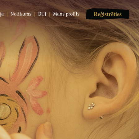
Reģistrēties
ja
Nolikums
BUJ
Mans profils