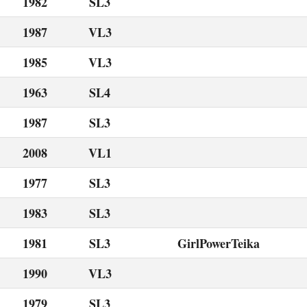
1982
SL3
1987
VL3
1985
VL3
1963
SL4
1987
SL3
2008
VL1
1977
SL3
1983
SL3
1981
SL3
GirlPowerTeika
1990
VL3
1979
SL3