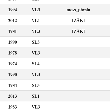
1994
VL3
moss_physio
2012
VL1
IZĀKI
1981
VL3
IZĀKI
1990
SL3
1978
VL3
1974
SL4
1990
VL3
1984
SL3
2013
SL1
1983
VL3