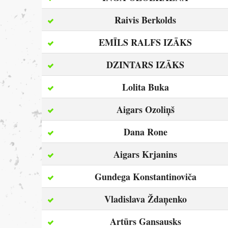
Raivis Berkolds
EMĪLS RALFS IZĀKS
DZINTARS IZĀKS
Lolita Buka
Aigars Ozoliņš
Dana Rone
Aigars Krjanins
Gundega Konstantinoviča
Vladislava Ždaņenko
Artūrs Gansausks