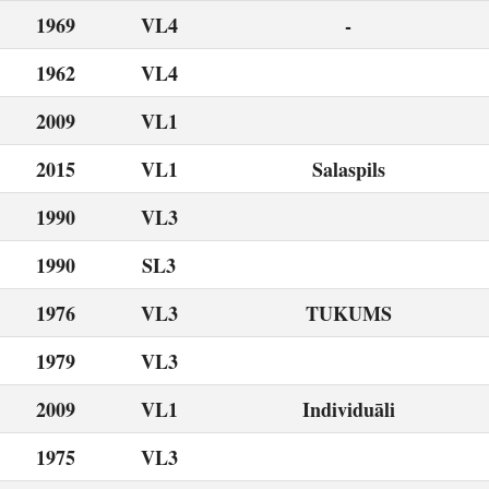
1969
VL4
-
1962
VL4
2009
VL1
2015
VL1
Salaspils
1990
VL3
1990
SL3
1976
VL3
TUKUMS
1979
VL3
2009
VL1
Individuāli
1975
VL3