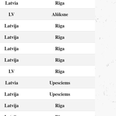
Latvia
Rīga
LV
Alūksne
Latvija
Riga
Latvija
Rīga
Latvija
Rīga
Latvija
Rīga
LV
Rīga
Latvia
Upesciems
Latvija
Upesciems
Latvija
Rīga