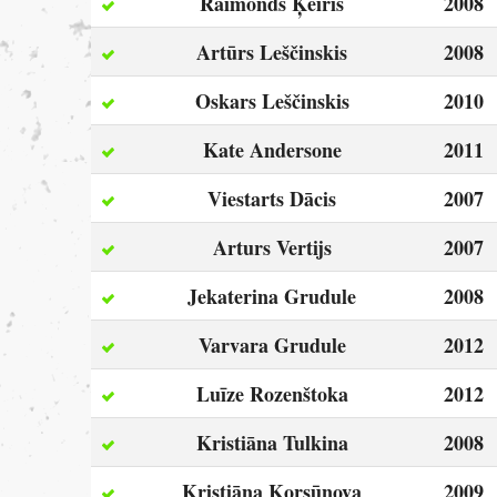
Raimonds Ķeiris
2008
Artūrs Leščinskis
2008
Oskars Leščinskis
2010
Kate Andersone
2011
Viestarts Dācis
2007
Arturs Vertijs
2007
Jekaterina Grudule
2008
Varvara Grudule
2012
Luīze Rozenštoka
2012
Kristiāna Tulkina
2008
Kristiāna Korsūnova
2009