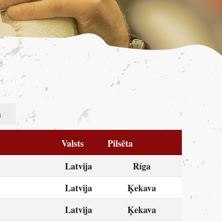
m
Valsts
Pilsēta
Latvija
Ríga
Latvija
Ķekava
Latvija
Ķekava