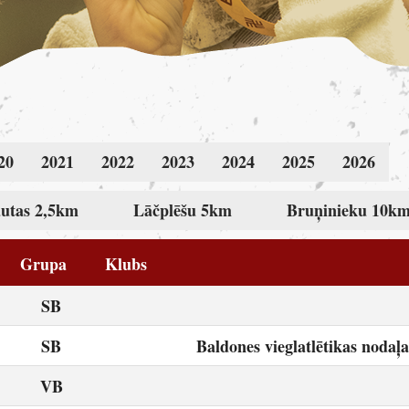
20
2021
2022
2023
2024
2025
2026
utas 2,5km
Lāčplēšu 5km
Bruņinieku 10k
Grupa
Klubs
SB
SB
Baldones vieglatlētikas nodaļa
VB