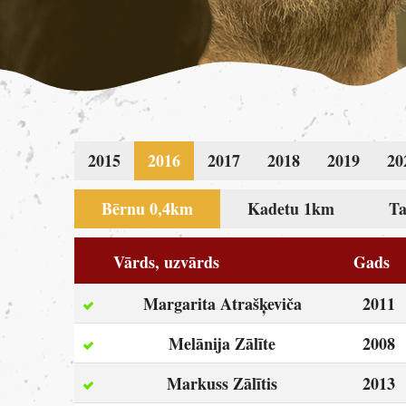
2015
2016
2017
2018
2019
20
Bērnu 0,4km
Kadetu 1km
Ta
Vārds, uzvārds
Gads
Margarita Atrašķeviča
2011
Melānija Zālīte
2008
Markuss Zālītis
2013