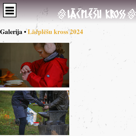
Galerija •
Lāčplēšu kross 2024